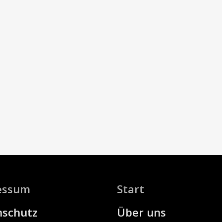
essum
Start
nschutz
Über uns