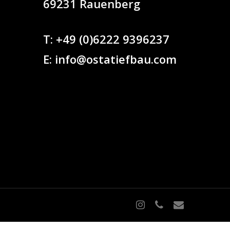
69231 Rauenberg
T:
+49 (0)6222 9396237
E:
info@ostatiefbau.com
instagram
phone
email