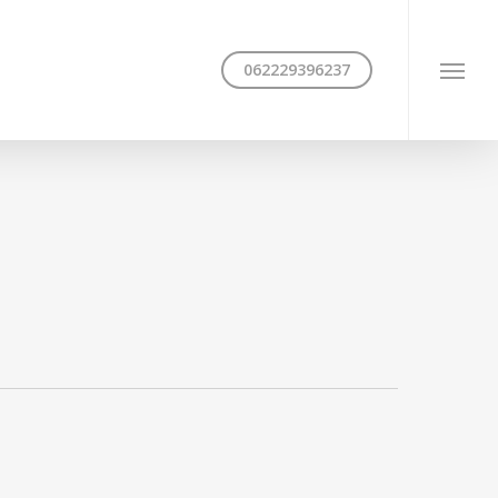
062229396237
Menu